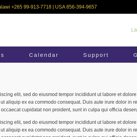
alawi +265 99-913-7718 | USA 856-394-9657
Li
ms
Calendar
Support
G
iscing elit, sed do eiusmod tempor incididunt ut labore et dolo
i ut aliquip ex ea commodo consequat. Duis aute irure dolor in re
t occaecat cupidatat non proident, sunt in culpa qui officia deser
iscing elit, sed do eiusmod tempor incididunt ut labore et dolo
i ut aliquip ex ea commodo consequat. Duis aute irure dolor in re