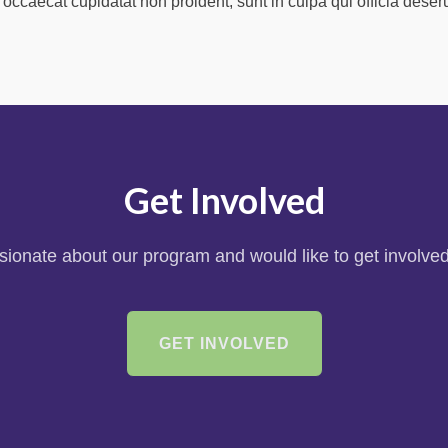
t occaecat cupidatat non proident, sunt in culpa qui officia deser
Get Involved
ssionate about our program and would like to get involved
GET INVOLVED