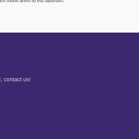
unt mollit anim id est laborum.
, contact us!