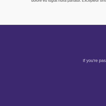
dolore eu fugiat nulla pariatur. Excepteur sin
If you're pa